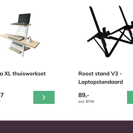
a XL thuiswerkset
Roost stand V3 -
Laptopstandaard
57
89,-
W
incl. BTW