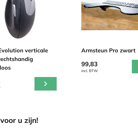
volution verticale
Armsteun Pro zwart
rechtshandig
99,83
loos
incl. BTW
8
W
voor u zijn!