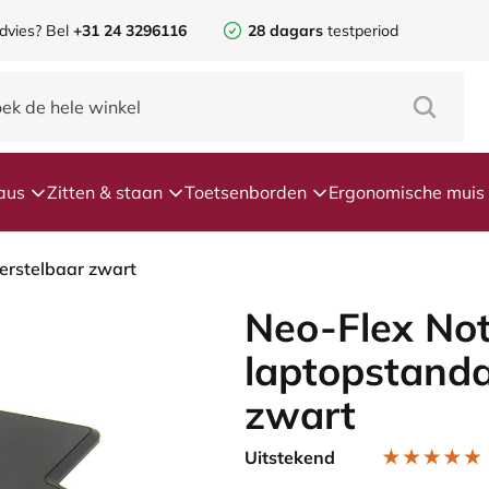
dvies? Bel
+31 24 3296116
28 dagars
testperiod
aus
Zitten & staan
Toetsenborden
Ergonomische muis
erstelbaar zwart
Neo-Flex No
laptopstanda
zwart
Uitstekend