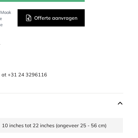
? Maak
Offerte aanvragen
de
ke
r
e at +31 24 3296116
10 inches tot 22 inches (ongeveer 25 - 56 cm)