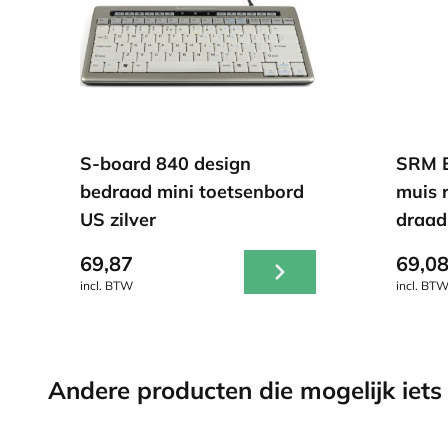
S-board 840 design
SRM E
bedraad mini toetsenbord
muis 
US zilver
draad
69,87
69,0
incl. BTW
incl. BT
Andere producten die mogelijk iets 