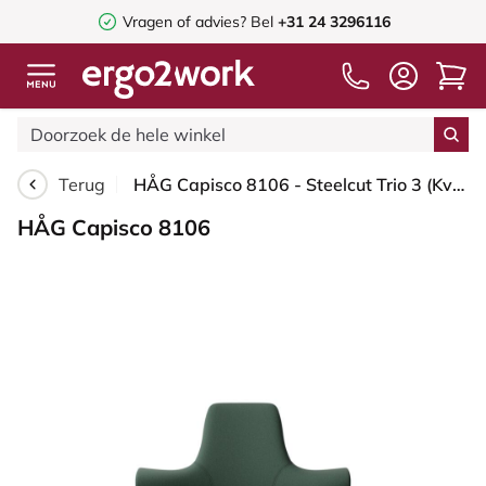
Vragen of advies? Bel
+31 24 3296116
Terug
HÅG Capisco 8106 - Steelcut Trio 3 (Kvadrat) - Wol / Polyamide - STT966 - Brown grey - Framekleur - Zwart - Gasveer - 265 mm (Zithoogte 53-79cm) - Vloercontact - Glijdoppen - Voetenring - Nee, geen voetenring - Voetster - Ja, voetster in gepolijst alum...
HÅG Capisco 8106