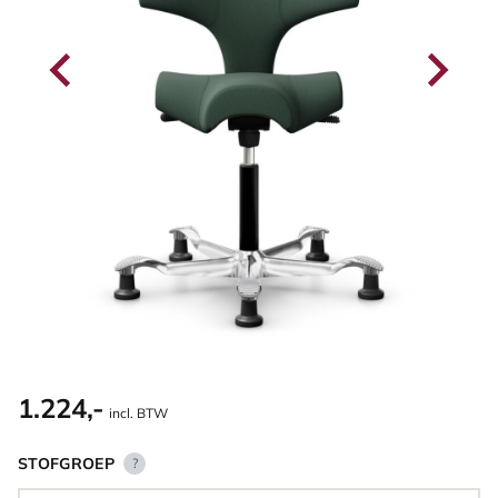
1.224,-
incl. BTW
STOFGROEP
?