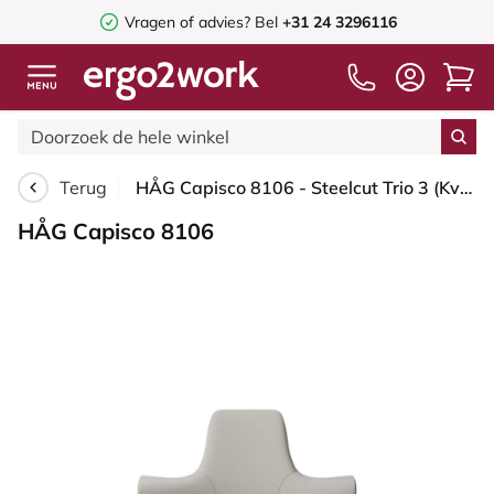
Vragen of advies? Bel
+31 24 3296116
Terug
HÅG Capisco 8106 - Steelcut Trio 3 (Kvadrat) - Wol / Polyamide - STT213 - Light beige - Framekleur - Blush Rose - Gasveer - 150 mm (Zithoogte 40-55cm) - Vloercontact - Zachte wielen t.b.v. harde vloeren - Voetenring - Nee, geen voetenring - Voetster - ...
HÅG Capisco 8106