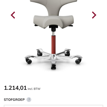
1.214,01
incl. BTW
STOFGROEP
?