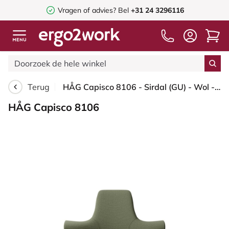
Vragen of advies? Bel
+31 24 3296116
Terug
HÅG Capisco 8106 - Sirdal (GU) - Wol - SRD960 - Green - Framekleur - Zwart - Gasveer - 150 mm (Zithoogte 40-55cm) - Vloercontact - Glijdoppen - Voetenring - Nee, geen voetenring - Voetster - Ja, voetster in gepolijst aluminium
HÅG Capisco 8106