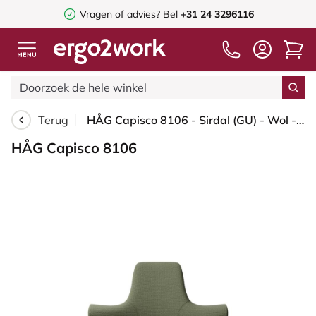
Vragen of advies? Bel
+31 24 3296116
Terug
HÅG Capisco 8106 - Sirdal (GU) - Wol - SRD960 - Green - Framekleur - Zilver - Gasveer - 200 mm (Zithoogte 46-64cm) - Vloercontact - Harde wielen t.b.v. zachte vloeren - Voetenring - Ja, in framekleur - Voetster - Nee, voetster in framekleur
HÅG Capisco 8106