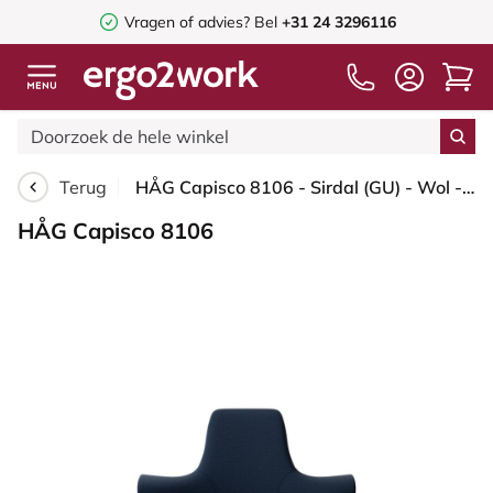
Vragen of advies? Bel
+31 24 3296116
Terug
HÅG Capisco 8106 - Sirdal (GU) - Wol - SRD780 Dark blue - Framekleur - Zwart - Gasveer - 150 mm (Zithoogte 40-55cm) - Vloercontact - Zachte wielen t.b.v. harde vloeren - Voetenring - Nee, geen voetenring - Voetster - Ja, voetster in gepolijst aluminium
HÅG Capisco 8106