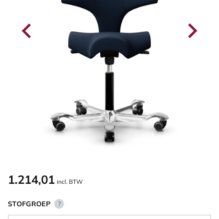
1.214,01
incl. BTW
STOFGROEP
?