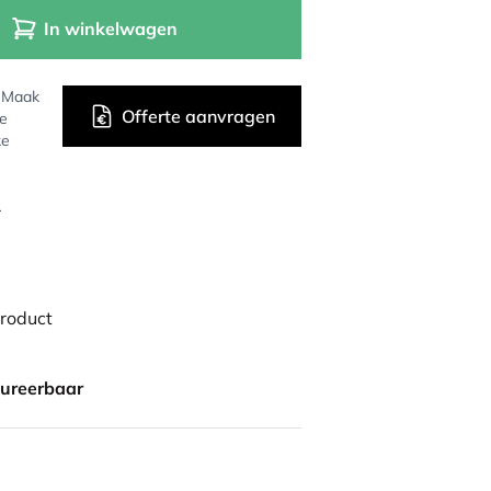
In winkelwagen
? Maak
Offerte aanvragen
de
ke
r
product
gureerbaar