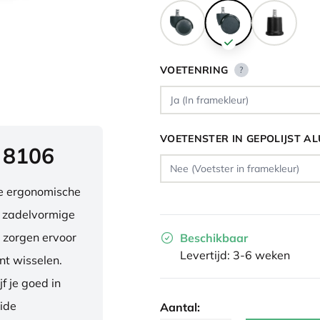
VOETENRING
?
VOETENSTER IN GEPOLIJST A
 8106
ve ergonomische
e zadelvormige
 zorgen ervoor
Beschikbaar
Levertijd: 3-6 weken
nt wisselen.
f je goed in
eide
Aantal: