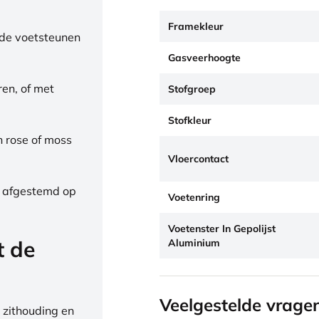
Framekleur
de voetsteunen
Gasveerhoogte
ren, of met
Stofgroep
Stofkleur
h rose of moss
Vloercontact
, afgestemd op
Voetenring
Voetenster In Gepolijst
t de
Aluminium
Veelgestelde vrage
 zithouding en