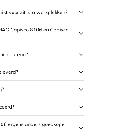
ikt voor zit-sta werkplekken?
e HÅG Capisco 8106 en Capisco
mijn bureau?
eleverd?
g?
ceerd?
106 ergens anders goedkoper