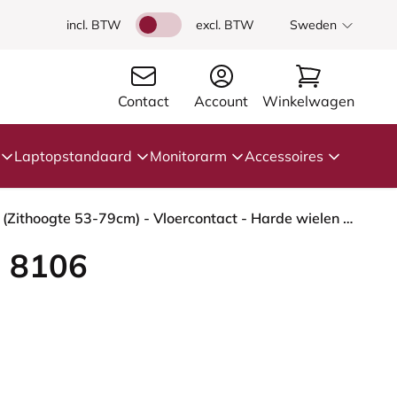
incl. BTW
excl. BTW
Sweden
Contact
Account
Winkelwagen
Laptopstandaard
Monitorarm
Accessoires
HÅG Capisco 8106 - Sirdal (GU) - Wol - SRD780 Dark blue - Framekleur - Wit - Gasveer - 265 mm (Zithoogte 53-79cm) - Vloercontact - Harde wielen t.b.v. zachte vloeren - Voetenring - Ja, in framekleur - Voetster - Nee, voetster in framekleur
 8106