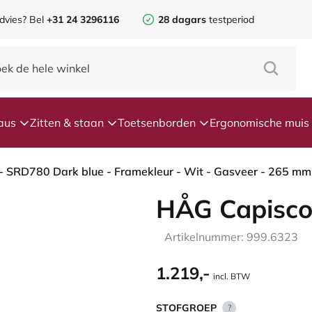
dvies? Bel
+31 24 3296116
28 dagars
testperiod
aus
Zitten & staan
Toetsenborden
Ergonomische muis
HÅG Capisco
Artikelnummer: 999.6323
1.219,-
incl. BTW
STOFGROEP
?