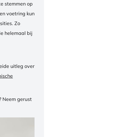
f te stemmen op
een voetring kun
ities. Zo
e helemaal bij
ide uitleg over
mische
n? Neem gerust