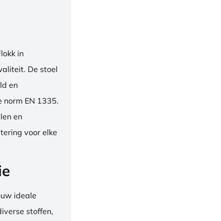
okk in
liteit. De stoel
ld en
se norm EN 1335.
len en
tering voor elke
ie
ouw ideale
iverse stoffen,