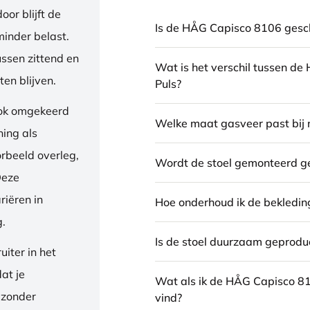
or blijft de
Is de HÅG Capisco 8106 gesch
inder belast.
ussen zittend en
Wat is het verschil tussen d
en blijven.
Puls?
ook omgekeerd
Welke maat gasveer past bij 
ning als
orbeeld overleg,
Wordt de stoel gemonteerd g
Deze
riëren in
Hoe onderhoud ik de bekledin
g.
Is de stoel duurzaam geprodu
iter in het
dat je
Wat als ik de HÅG Capisco 8
 zonder
vind?