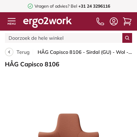
Vragen of advies? Bel
+31 24 3296116
Terug
HÅG Capisco 8106 - Sirdal (GU) - Wol - SRD630 - Brick red - Framekleur - Moss Grey - Gasveer - 265 mm (Zithoogte 53-79cm) - Vloercontact - Harde wielen t.b.v. zachte vloeren - Voetenring - Nee, geen voetenring - Voetster - Nee, voetster in framekleur
HÅG Capisco 8106