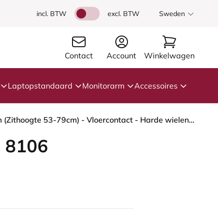
incl. BTW
excl. BTW
Sweden
Contact
Account
Winkelwagen
Laptopstandaard
Monitorarm
Accessoires
HÅG Capisco 8106 - Sirdal (GU) - Wol - SRD480 - Chestnut - Framekleur - Wit - Gasveer - 265 mm (Zithoogte 53-79cm) - Vloercontact - Harde wielen t.b.v. zachte vloeren - Voetenring - Nee, geen voetenring - Voetster - Ja, voetster in gepolijst aluminium
 8106