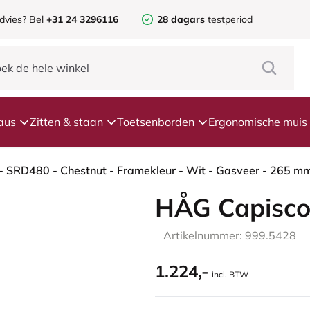
dvies? Bel
+31 24 3296116
28 dagars
testperiod
aus
Zitten & staan
Toetsenborden
Ergonomische muis
HÅG Capisco
Artikelnummer: 999.5428
1.224,-
incl. BTW