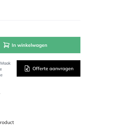
In winkelwagen
? Maak
Offerte aanvragen
de
ke
r
product