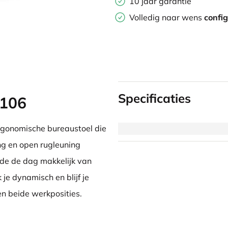
10 jaar garantie
Volledig naar wens
confi
Specificaties
8106
ergonomische bureaustoel die
ing en open rugleuning
de de dag makkelijk van
je dynamisch en blijf je
sen beide werkposities.