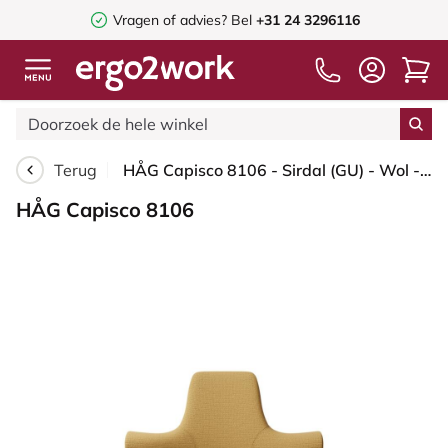
Vragen of advies? Bel
+31 24 3296116
Terug
HÅG Capisco 8106 - Sirdal (GU) - Wol - SRD320 - Ochre - Framekleur - Zilver - Gasveer - 265 mm (Zithoogte 53-79cm) - Vloercontact - Glijdoppen - Voetenring - Nee, geen voetenring - Voetster - Nee, voetster in framekleur
HÅG Capisco 8106