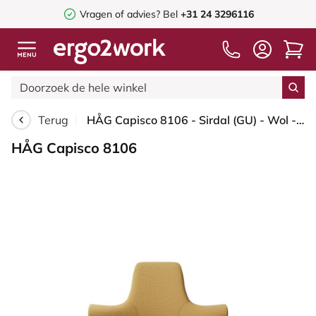
Vragen of advies? Bel
+31 24 3296116
Terug
HÅG Capisco 8106 - Sirdal (GU) - Wol - SRD320 - Ochre - Framekleur - Zilver - Gasveer - 200 mm (Zithoogte 46-64cm) - Vloercontact - Zachte wielen t.b.v. harde vloeren - Voetenring - Nee, geen voetenring - Voetster - Nee, voetster in framekleur
HÅG Capisco 8106