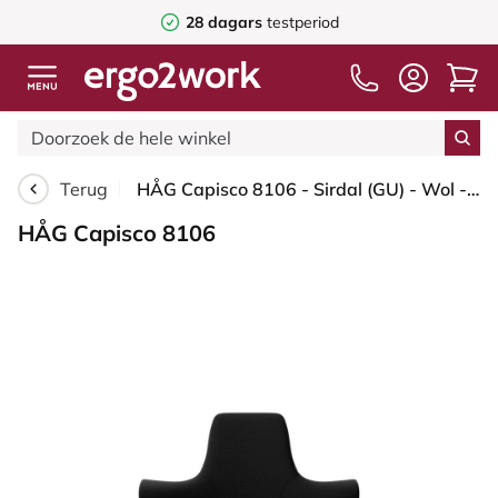
28 dagars
testperiod
Terug
HÅG Capisco 8106 - Sirdal (GU) - Wol - SRD190 Black - Framekleur - Blush Rose - Gasveer - 150 mm (Zithoogte 40-55cm) - Vloercontact - Glijdoppen - Voetenring - Nee, geen voetenring - Voetster - Ja, voetster in gepolijst aluminium
HÅG Capisco 8106