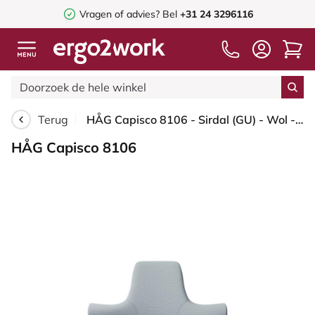
Vragen of advies? Bel
+31 24 3296116
Terug
HÅG Capisco 8106 - Sirdal (GU) - Wol - SRD120 Light grey - Framekleur - Wit - Gasveer - 150 mm (Zithoogte 40-55cm) - Vloercontact - Harde wielen t.b.v. zachte vloeren - Voetenring - Nee, geen voetenring - Voetster - Ja, voetster in gepolijst aluminium
HÅG Capisco 8106