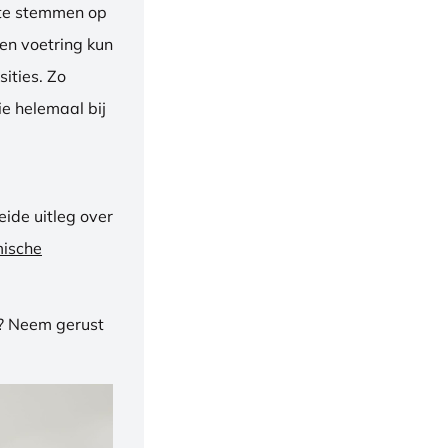
f te stemmen op
een voetring kun
ities. Zo
e helemaal bij
ide uitleg over
mische
n? Neem gerust