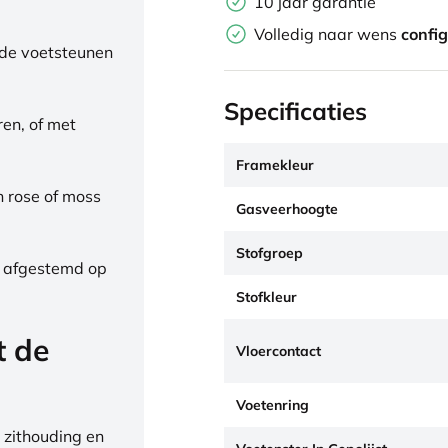
10 jaar garantie
Volledig naar wens
confi
de voetsteunen
Specificaties
ren, of met
Framekleur
h rose of moss
Gasveerhoogte
Stofgroep
, afgestemd op
Stofkleur
t de
Vloercontact
Voetenring
 zithouding en