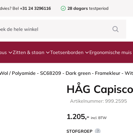
dvies? Bel
+31 24 3296116
28 dagars
testperiod
aus
Zitten & staan
Toetsenborden
Ergonomische muis
HÅG Capisco
Artikelnummer: 999.2595
1.205,-
incl. BTW
STOFGROEP
?