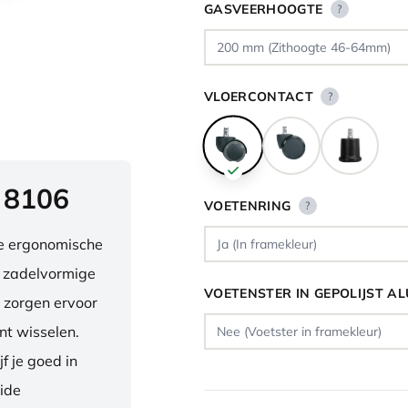
GASVEERHOOGTE
?
VLOERCONTACT
?
 8106
VOETENRING
?
ve ergonomische
e zadelvormige
VOETENSTER IN GEPOLIJST A
 zorgen ervoor
nt wisselen.
f je goed in
eide