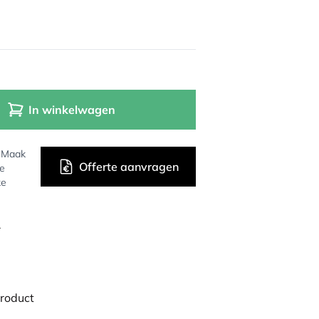
In winkelwagen
? Maak
Offerte aanvragen
de
ke
r
product