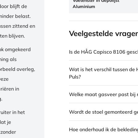
Voetenster In Gepolijst
or blijft de
Aluminium
inder belast.
ussen zittend en
Veelgestelde vrage
en blijven.
ook omgekeerd
Is de HÅG Capisco 8106 gesch
ning als
orbeeld overleg,
Wat is het verschil tussen d
Puls?
Deze
riëren in
Welke maat gasveer past bij 
g.
Wordt de stoel gemonteerd g
iter in het
dat je
Hoe onderhoud ik de bekledin
 zonder