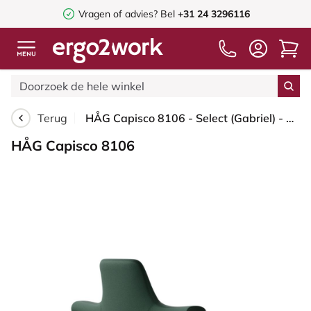
Vragen of advies? Bel
+31 24 3296116
Terug
HÅG Capisco 8106 - Select (Gabriel) - Wol / Polyamide - SC68209 - Dark green - Framekleur - Blush Rose - Gasveer - 150 mm (Zithoogte 40-55cm) - Vloercontact - Harde wielen t.b.v. zachte vloeren - Voetenring - Nee, geen voetenring - Voetster - Ja, voets...
HÅG Capisco 8106