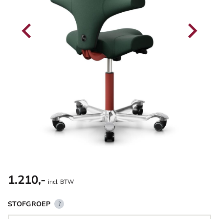
1.210,-
incl. BTW
STOFGROEP
?