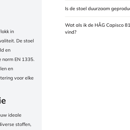
Is de stoel duurzaam geprodu
Wat als ik de HÅG Capisco 8
okk in
vind?
liteit. De stoel
ld en
se norm EN 1335.
len en
tering voor elke
ie
ouw ideale
iverse stoffen,