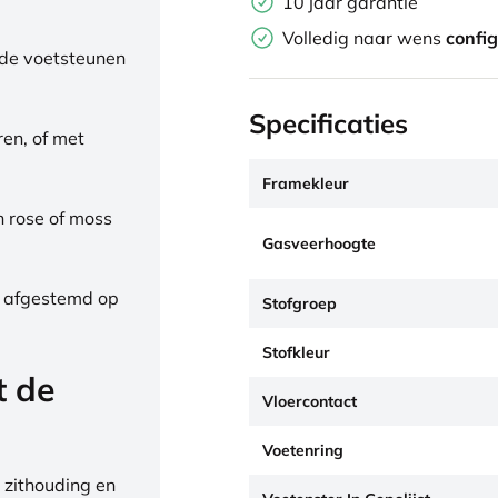
10 jaar garantie
Volledig naar wens
confi
de voetsteunen
Specificaties
ren, of met
Framekleur
h rose of moss
Gasveerhoogte
, afgestemd op
Stofgroep
Stofkleur
t de
Vloercontact
Voetenring
 zithouding en