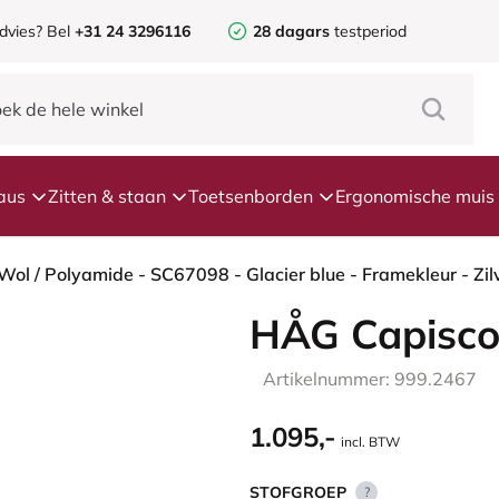
dvies? Bel
+31 24 3296116
28 dagars
testperiod
aus
Zitten & staan
Toetsenborden
Ergonomische muis
HÅG Capisco
Artikelnummer: 999.2467
1.095,-
incl. BTW
STOFGROEP
?