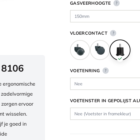
GASVEERHOOGTE
?
VLOERCONTACT
?
 8106
VOETENRING
?
ve ergonomische
e zadelvormige
VOETENSTER IN GEPOLIJST A
 zorgen ervoor
nt wisselen.
f je goed in
eide