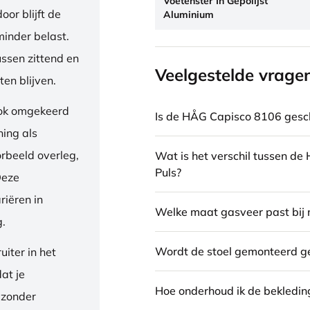
Voetenster In Gepolijst
or blijft de
Aluminium
inder belast.
ussen zittend en
Veelgestelde vrage
en blijven.
ook omgekeerd
Is de HÅG Capisco 8106 gesch
ning als
orbeeld overleg,
Wat is het verschil tussen d
Puls?
Deze
riëren in
Welke maat gasveer past bij 
g.
Wordt de stoel gemonteerd g
iter in het
dat je
Hoe onderhoud ik de bekledin
 zonder