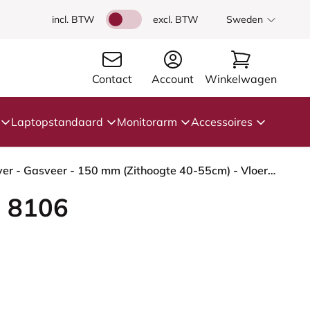
incl. BTW
excl. BTW
Sweden
Contact
Account
Winkelwagen
Laptopstandaard
Monitorarm
Accessoires
HÅG Capisco 8106 - Select (Gabriel) - Wol / Polyamide - SC67098 - Glacier blue - Framekleur - Zilver - Gasveer - 150 mm (Zithoogte 40-55cm) - Vloercontact - Glijdoppen - Voetenring - Nee, geen voetenring - Voetster - Nee, voetster in framekleur
 8106