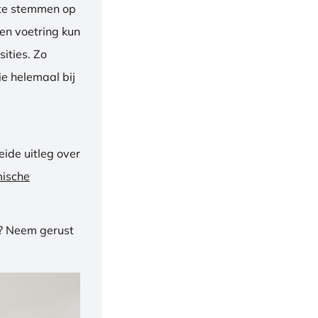
f te stemmen op
een voetring kun
ities. Zo
e helemaal bij
ide uitleg over
mische
n? Neem gerust