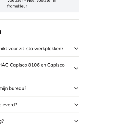
Voetster - Nee, voetster in
framekleur
n
ikt voor zit-sta werkplekken?
e HÅG Capisco 8106 en Capisco
mijn bureau?
eleverd?
g?