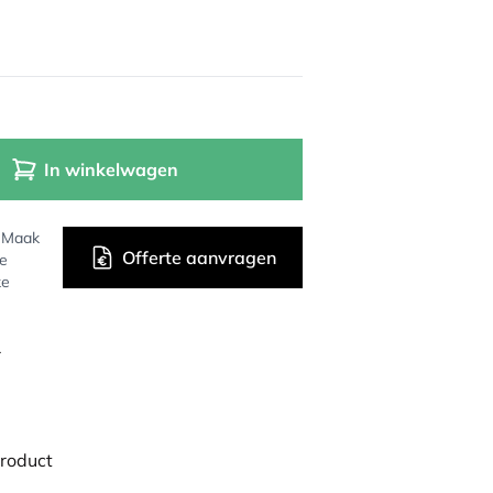
In winkelwagen
? Maak
Offerte aanvragen
de
ke
r
product