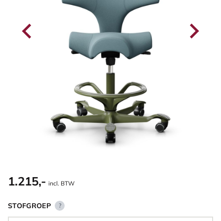
1.215,-
incl. BTW
STOFGROEP
?