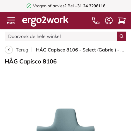
Vragen of advies? Bel
+31 24 3296116
Terug
HÅG Capisco 8106 - Select (Gabriel) - Wol / Polyamide - SC67098 - Glacier blue - Framekleur - Moss Grey - Gasveer - 265 mm (Zithoogte 53-79cm) - Vloercontact - Zachte wielen t.b.v. harde vloeren - Voetenring - Ja, in framekleur - Voetster - Nee, voetst...
HÅG Capisco 8106