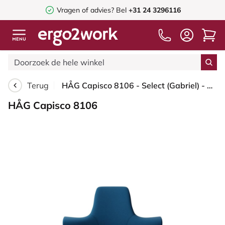
Vragen of advies? Bel
+31 24 3296116
Terug
HÅG Capisco 8106 - Select (Gabriel) - Wol / Polyamide - SC66071 - Navy blue - Framekleur - Zilver - Gasveer - 265 mm (Zithoogte 53-79cm) - Vloercontact - Glijdoppen - Voetenring - Nee, geen voetenring - Voetster - Ja, voetster in gepolijst aluminium
HÅG Capisco 8106