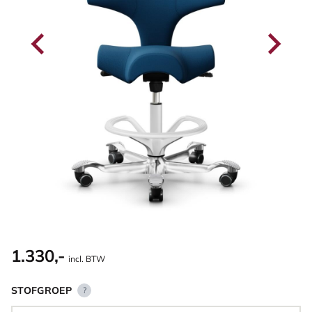
1.330,-
incl. BTW
STOFGROEP
?