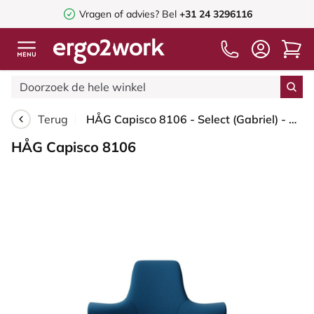
Vragen of advies? Bel
+31 24 3296116
Terug
HÅG Capisco 8106 - Select (Gabriel) - Wol / Polyamide - SC66071 - Navy blue - Framekleur - Wit - Gasveer - 265 mm (Zithoogte 53-79cm) - Vloercontact - Zachte wielen t.b.v. harde vloeren - Voetenring - Ja, in framekleur - Voetster - Ja, voetster in gepo...
HÅG Capisco 8106