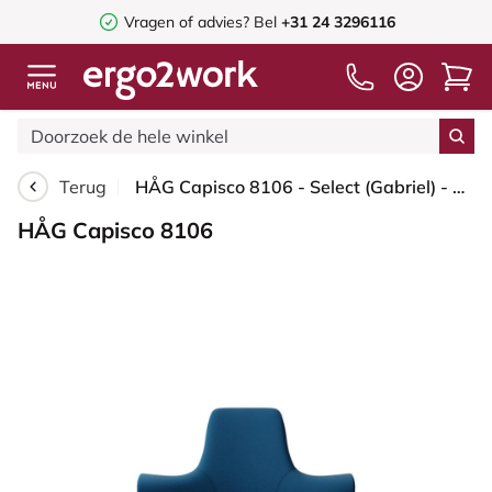
Vragen of advies? Bel
+31 24 3296116
Terug
HÅG Capisco 8106 - Select (Gabriel) - Wol / Polyamide - SC66071 - Navy blue - Framekleur - Blush Rose - Gasveer - 200 mm (Zithoogte 46-64cm) - Vloercontact - Zachte wielen t.b.v. harde vloeren - Voetenring - Ja, in framekleur - Voetster - Nee, voetster...
HÅG Capisco 8106