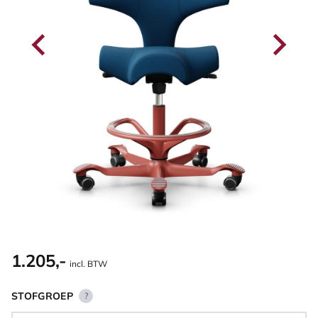
1.205,-
incl. BTW
STOFGROEP
?