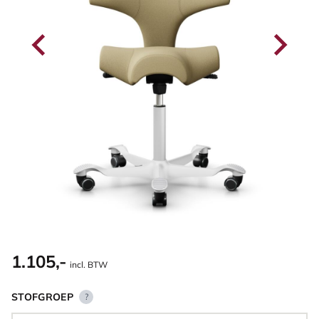
1.105,-
incl. BTW
STOFGROEP
?