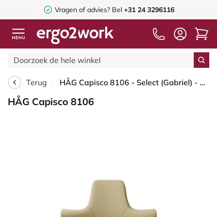
Vragen of advies? Bel
+31 24 3296116
Terug
HÅG Capisco 8106 - Select (Gabriel) - Wol / Polyamide - SC62097 - Light ochre - Framekleur - Wit - Gasveer - 265 mm (Zithoogte 53-79cm) - Vloercontact - Harde wielen t.b.v. zachte vloeren - Voetenring - Ja, in framekleur - Voetster - Ja, voetster in ge...
HÅG Capisco 8106