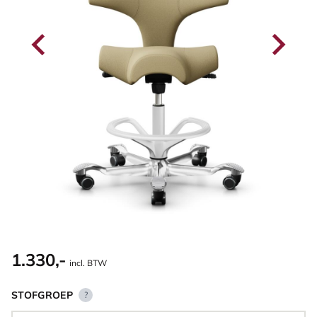
1.330,-
incl. BTW
STOFGROEP
?