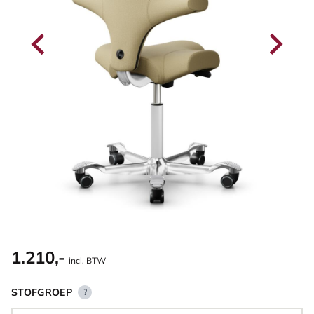
1.210,-
incl. BTW
STOFGROEP
?