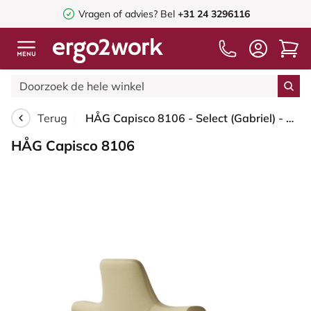
Vragen of advies? Bel
+31 24 3296116
Terug
HÅG Capisco 8106 - Select (Gabriel) - Wol / Polyamide - SC62097 - Light ochre - Framekleur - Wit - Gasveer - 150 mm (Zithoogte 40-55cm) - Vloercontact - Harde wielen t.b.v. zachte vloeren - Voetenring - Nee, geen voetenring - Voetster - Ja, voetster in...
HÅG Capisco 8106