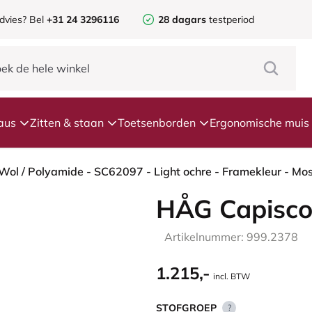
dvies? Bel
+31 24 3296116
28 dagars
testperiod
aus
Zitten & staan
Toetsenborden
Ergonomische muis
HÅG Capisco
Artikelnummer: 999.2378
1.215,-
incl. BTW
STOFGROEP
?