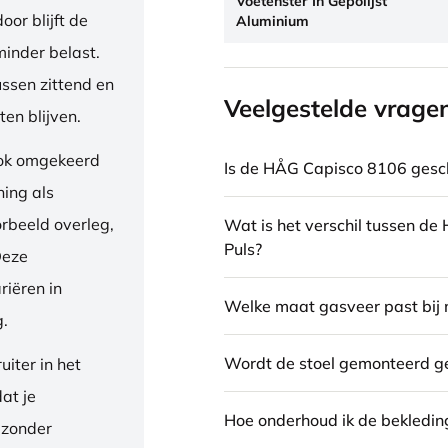
Voetenster In Gepolijst
or blijft de
Aluminium
inder belast.
ussen zittend en
Veelgestelde vrage
en blijven.
ook omgekeerd
Is de HÅG Capisco 8106 gesch
ning als
orbeeld overleg,
Wat is het verschil tussen d
Puls?
Deze
riëren in
Welke maat gasveer past bij 
g.
Wordt de stoel gemonteerd g
iter in het
dat je
Hoe onderhoud ik de bekledin
 zonder