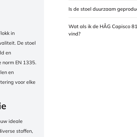
Is de stoel duurzaam geprodu
Wat als ik de HÅG Capisco 8
okk in
vind?
liteit. De stoel
ld en
se norm EN 1335.
len en
tering voor elke
ie
ouw ideale
iverse stoffen,