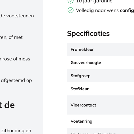
10 jaar garantie
Volledig naar wens
confi
de voetsteunen
Specificaties
ren, of met
Framekleur
h rose of moss
Gasveerhoogte
Stofgroep
, afgestemd op
Stofkleur
t de
Vloercontact
Voetenring
 zithouding en