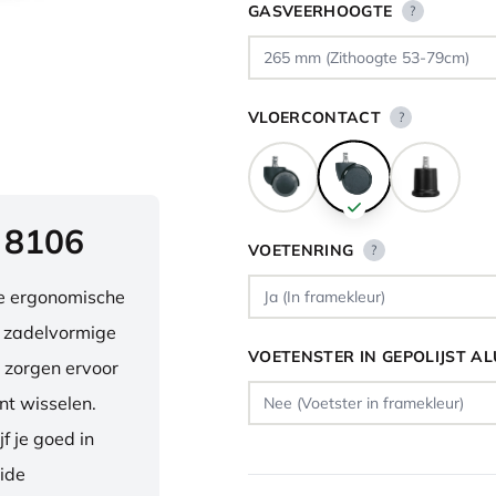
GASVEERHOOGTE
?
VLOERCONTACT
?
 8106
VOETENRING
?
ve ergonomische
e zadelvormige
VOETENSTER IN GEPOLIJST A
 zorgen ervoor
nt wisselen.
f je goed in
eide