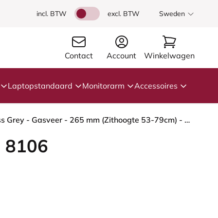
incl. BTW
excl. BTW
Sweden
Contact
Account
Winkelwagen
Laptopstandaard
Monitorarm
Accessoires
HÅG Capisco 8106 - Select (Gabriel) - Wol / Polyamide - SC62097 - Light ochre - Framekleur - Moss Grey - Gasveer - 265 mm (Zithoogte 53-79cm) - Vloercontact - Harde wielen t.b.v. zachte vloeren - Voetenring - Ja, in framekleur - Voetster - Nee, voetste...
 8106