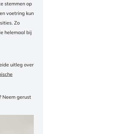
f te stemmen op
een voetring kun
ities. Zo
e helemaal bij
ide uitleg over
mische
n? Neem gerust