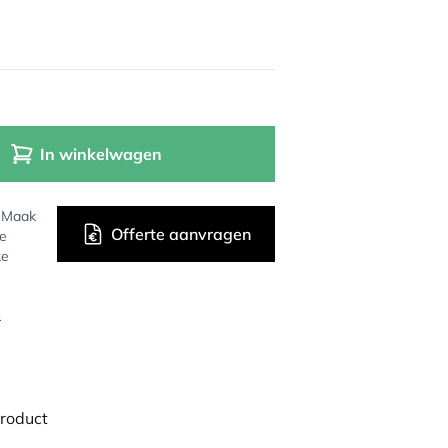
In winkelwagen
? Maak
Offerte aanvragen
de
ke
r
product