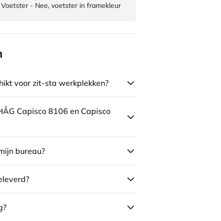
Voetster - Nee, voetster in framekleur
n
ikt voor zit-sta werkplekken?
e HÅG Capisco 8106 en Capisco
mijn bureau?
eleverd?
g?