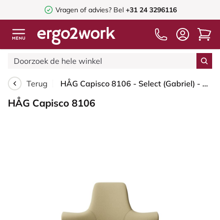
Vragen of advies? Bel
+31 24 3296116
Terug
HÅG Capisco 8106 - Select (Gabriel) - Wol / Polyamide - SC62097 - Light ochre - Framekleur - Blush Rose - Gasveer - 265 mm (Zithoogte 53-79cm) - Vloercontact - Harde wielen t.b.v. zachte vloeren - Voetenring - Nee, geen voetenring - Voetster - Nee, voe...
HÅG Capisco 8106