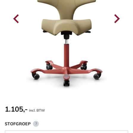
1.105,-
incl. BTW
STOFGROEP
?