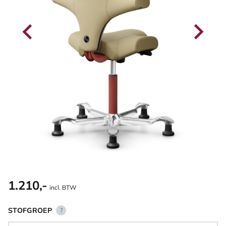
1.210,-
incl. BTW
STOFGROEP
?