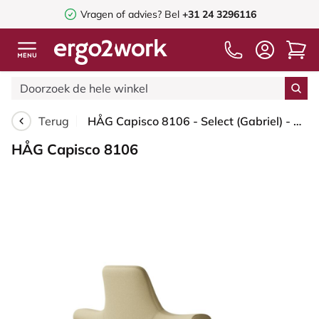
Vragen of advies? Bel
+31 24 3296116
Terug
HÅG Capisco 8106 - Select (Gabriel) - Wol / Polyamide - SC62097 - Light ochre - Framekleur - Blush Rose - Gasveer - 200 mm (Zithoogte 46-64cm) - Vloercontact - Glijdoppen - Voetenring - Nee, geen voetenring - Voetster - Ja, voetster in gepolijst aluminium
HÅG Capisco 8106