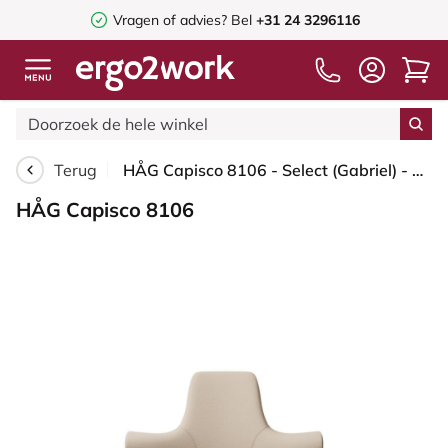
Vragen of advies? Bel
+31 24 3296116
Terug
HÅG Capisco 8106 - Select (Gabriel) - Wol / Polyamide - SC61188 - Light beige - Framekleur - Zwart - Gasveer - 265 mm (Zithoogte 53-79cm) - Vloercontact - Zachte wielen t.b.v. harde vloeren - Voetenring - Ja, in framekleur - Voetster - Nee, voetster in...
HÅG Capisco 8106