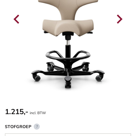
1.215,-
incl. BTW
STOFGROEP
?