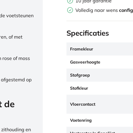
10 jaar garantie
Volledig naar wens
confi
de voetsteunen
Specificaties
ren, of met
Framekleur
h rose of moss
Gasveerhoogte
Stofgroep
, afgestemd op
Stofkleur
t de
Vloercontact
Voetenring
 zithouding en