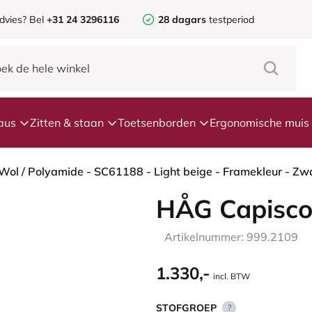
dvies? Bel
+31 24 3296116
28 dagars
testperiod
aus
Zitten & staan
Toetsenborden
Ergonomische muis
HÅG Capisco
Artikelnummer: 999.2109
1.330,-
incl. BTW
STOFGROEP
?