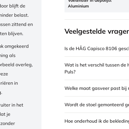
Voetenster In Gepolijst
or blijft de
Aluminium
inder belast.
ussen zittend en
Veelgestelde vrage
en blijven.
ook omgekeerd
Is de HÅG Capisco 8106 gesch
ning als
orbeeld overleg,
Wat is het verschil tussen d
Puls?
Deze
riëren in
Welke maat gasveer past bij 
g.
Wordt de stoel gemonteerd g
iter in het
dat je
Hoe onderhoud ik de bekledin
 zonder