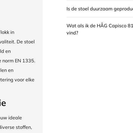
Is de stoel duurzaam geprodu
Wat als ik de HÅG Capisco 8
okk in
vind?
liteit. De stoel
ld en
se norm EN 1335.
len en
tering voor elke
ie
ouw ideale
iverse stoffen,