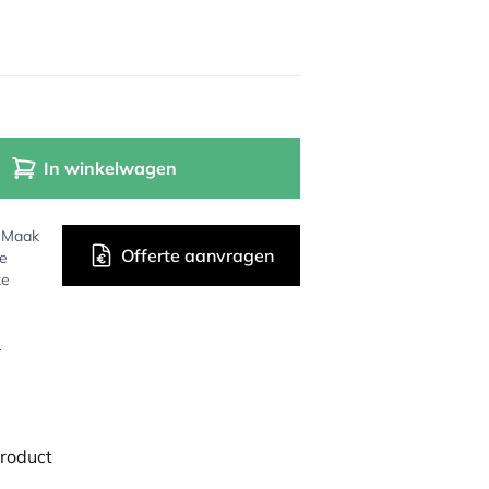
In winkelwagen
? Maak
Offerte aanvragen
de
ke
r
product