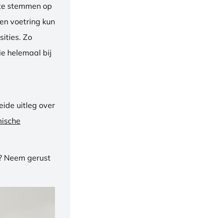
f te stemmen op
een voetring kun
ities. Zo
e helemaal bij
ide uitleg over
mische
n? Neem gerust