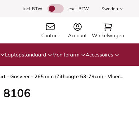
incl. BTW
excl. BTW
Sweden
Contact
Account
Winkelwagen
Laptopstandaard
Monitorarm
Accessoires
HÅG Capisco 8106 - Select (Gabriel) - Wol / Polyamide - SC61188 - Light beige - Framekleur - Zwart - Gasveer - 265 mm (Zithoogte 53-79cm) - Vloercontact - Harde wielen t.b.v. zachte vloeren - Voetenring - Ja, in framekleur - Voetster - Ja, voetster in ...
 8106