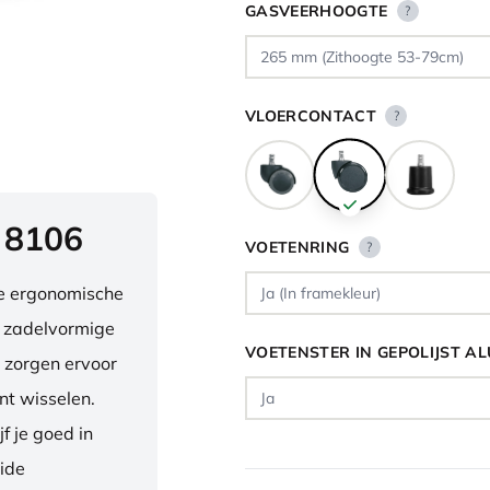
GASVEERHOOGTE
?
VLOERCONTACT
?
 8106
VOETENRING
?
ve ergonomische
e zadelvormige
VOETENSTER IN GEPOLIJST A
 zorgen ervoor
nt wisselen.
f je goed in
eide