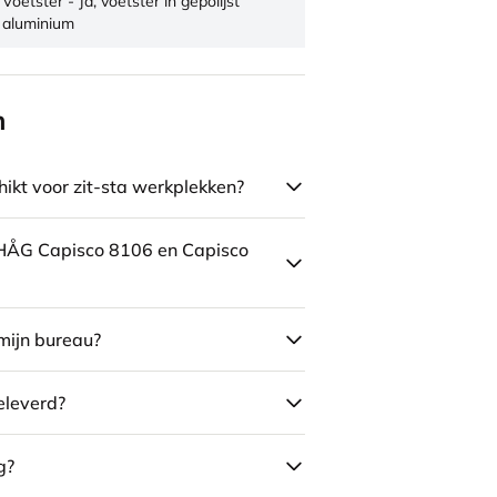
Voetster - Ja, voetster in gepolijst
aluminium
n
ikt voor zit-sta werkplekken?
e HÅG Capisco 8106 en Capisco
mijn bureau?
eleverd?
g?