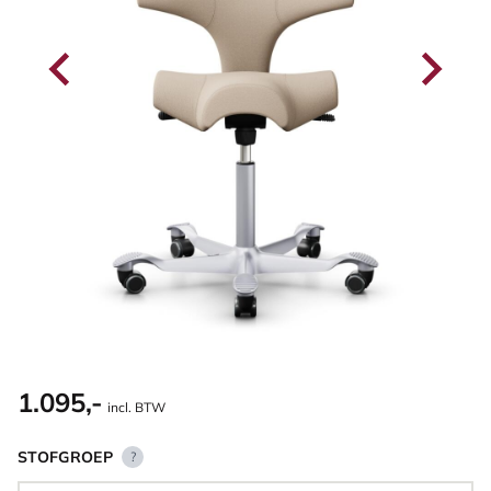
1.095,-
incl. BTW
STOFGROEP
?