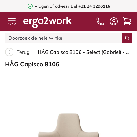
Vragen of advies? Bel
+31 24 3296116
Terug
HÅG Capisco 8106 - Select (Gabriel) - Wol / Polyamide - SC61188 - Light beige - Framekleur - Zilver - Gasveer - 200 mm (Zithoogte 46-64cm) - Vloercontact - Zachte wielen t.b.v. harde vloeren - Voetenring - Nee, geen voetenring - Voetster - Nee, voetste...
HÅG Capisco 8106