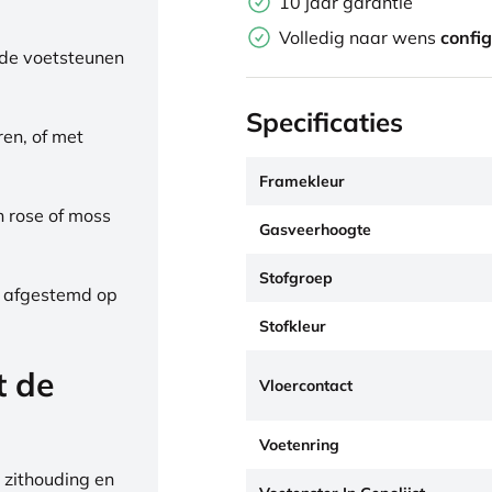
10 jaar garantie
Volledig naar wens
confi
de voetsteunen
Specificaties
ren, of met
Framekleur
h rose of moss
Gasveerhoogte
Stofgroep
, afgestemd op
Stofkleur
t de
Vloercontact
Voetenring
 zithouding en