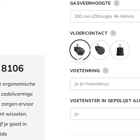
GASVEERHOOGTE
?
VLOERCONTACT
?
 8106
VOETENRING
?
ve ergonomische
e zadelvormige
VOETENSTER IN GEPOLIJST A
 zorgen ervoor
nt wisselen.
f je goed in
eide