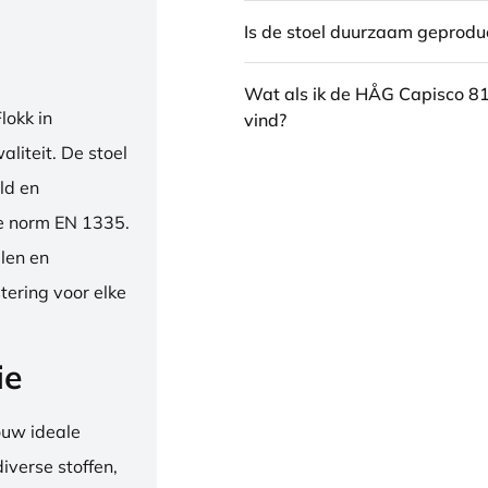
Is de stoel duurzaam geprodu
Wat als ik de HÅG Capisco 8
okk in
vind?
liteit. De stoel
ld en
se norm EN 1335.
len en
tering voor elke
ie
ouw ideale
iverse stoffen,