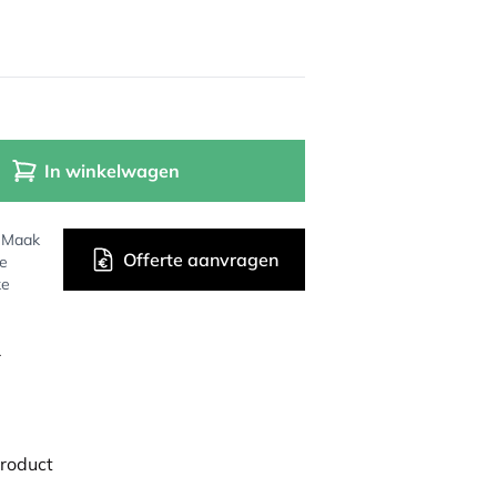
In winkelwagen
? Maak
Offerte aanvragen
de
ke
r
product