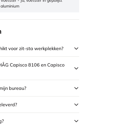
Voetster - Ja, voetster in gepolijst
aluminium
n
ikt voor zit-sta werkplekken?
e HÅG Capisco 8106 en Capisco
mijn bureau?
eleverd?
g?