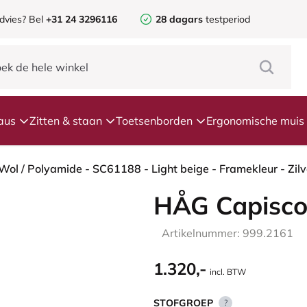
dvies? Bel
+31 24 3296116
28 dagars
testperiod
aus
Zitten & staan
Toetsenborden
Ergonomische muis
HÅG Capisco
Artikelnummer: 999.2161
1.320,-
incl. BTW
STOFGROEP
?