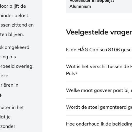
Voetenster In Gepolijst
or blijft de
Aluminium
inder belast.
ussen zittend en
Veelgestelde vrage
en blijven.
ook omgekeerd
Is de HÅG Capisco 8106 gesch
ning als
orbeeld overleg,
Wat is het verschil tussen d
Puls?
Deze
riëren in
Welke maat gasveer past bij 
g.
Wordt de stoel gemonteerd g
iter in het
dat je
Hoe onderhoud ik de bekledin
 zonder