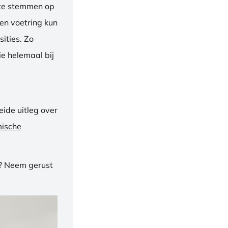
f te stemmen op
een voetring kun
ities. Zo
e helemaal bij
ide uitleg over
mische
n? Neem gerust