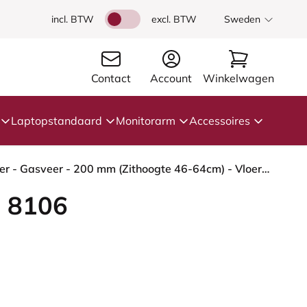
incl. BTW
excl. BTW
Sweden
Contact
Account
Winkelwagen
Laptopstandaard
Monitorarm
Accessoires
HÅG Capisco 8106 - Select (Gabriel) - Wol / Polyamide - SC61188 - Light beige - Framekleur - Zilver - Gasveer - 200 mm (Zithoogte 46-64cm) - Vloercontact - Zachte wielen t.b.v. harde vloeren - Voetenring - Ja, in framekleur - Voetster - Ja, voetster in...
 8106