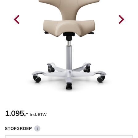
1.095,-
incl. BTW
STOFGROEP
?