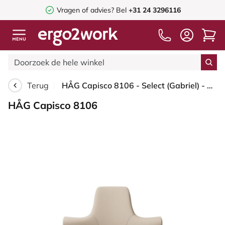
Vragen of advies? Bel
+31 24 3296116
Terug
HÅG Capisco 8106 - Select (Gabriel) - Wol / Polyamide - SC61188 - Light beige - Framekleur - Zilver - Gasveer - 150 mm (Zithoogte 40-55cm) - Vloercontact - Zachte wielen t.b.v. harde vloeren - Voetenring - Nee, geen voetenring - Voetster - Nee, voetste...
HÅG Capisco 8106