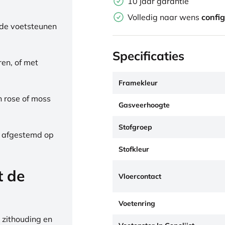
10 jaar garantie
Volledig naar wens
confi
de voetsteunen
Specificaties
ren, of met
Framekleur
h rose of moss
Gasveerhoogte
Stofgroep
, afgestemd op
Stofkleur
t de
Vloercontact
Voetenring
 zithouding en