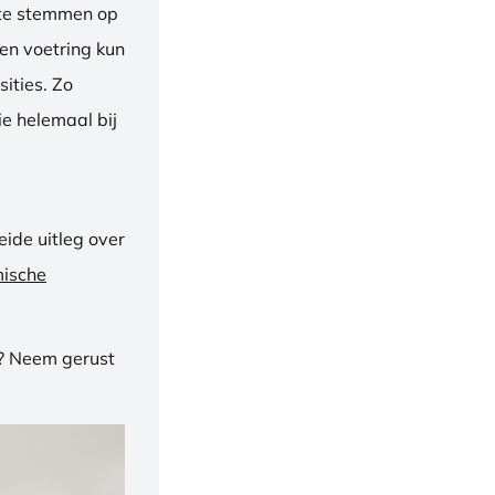
f te stemmen op
een voetring kun
ities. Zo
e helemaal bij
ide uitleg over
mische
n? Neem gerust