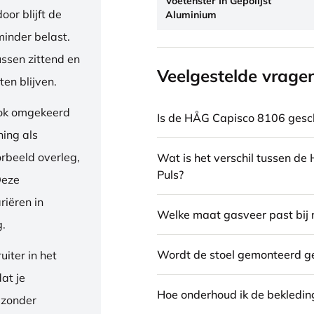
Voetenster In Gepolijst
or blijft de
Aluminium
inder belast.
ussen zittend en
Veelgestelde vrage
en blijven.
ook omgekeerd
Is de HÅG Capisco 8106 gesch
ning als
orbeeld overleg,
Wat is het verschil tussen d
Puls?
Deze
riëren in
Welke maat gasveer past bij 
g.
Wordt de stoel gemonteerd g
iter in het
dat je
Hoe onderhoud ik de bekledin
 zonder