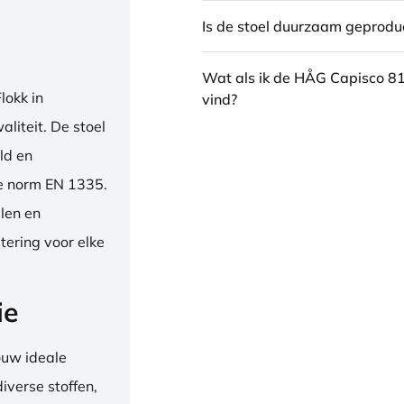
Is de stoel duurzaam geprodu
Wat als ik de HÅG Capisco 8
okk in
vind?
liteit. De stoel
ld en
se norm EN 1335.
len en
tering voor elke
ie
ouw ideale
iverse stoffen,