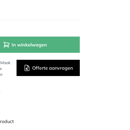
In winkelwagen
? Maak
Offerte aanvragen
de
ke
r
product