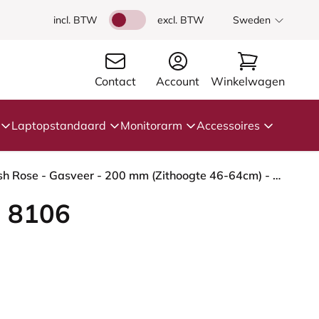
incl. BTW
excl. BTW
Sweden
Contact
Account
Winkelwagen
Laptopstandaard
Monitorarm
Accessoires
HÅG Capisco 8106 - Select (Gabriel) - Wol / Polyamide - SC61188 - Light beige - Framekleur - Blush Rose - Gasveer - 200 mm (Zithoogte 46-64cm) - Vloercontact - Harde wielen t.b.v. zachte vloeren - Voetenring - Nee, geen voetenring - Voetster - Ja, voet...
 8106