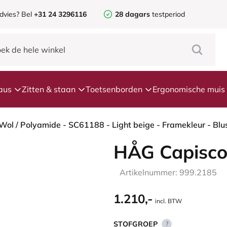
dvies? Bel
+31 24 3296116
28 dagars
testperiod
aus
Zitten & staan
Toetsenborden
Ergonomische muis
HÅG Capisco
Artikelnummer: 999.2185
1.210,-
incl. BTW
STOFGROEP
?