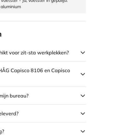
Voetster - Ja, voetster in gepolijst
aluminium
n
ikt voor zit-sta werkplekken?
e HÅG Capisco 8106 en Capisco
mijn bureau?
eleverd?
g?