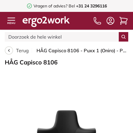
Vragen of advies? Bel
+31 24 3296116
Terug
HÅG Capisco 8106 - Puxx 1 (Oniro) - Polyurethaan Kunstleer - PU215816 - Black - Framekleur - Wit - Gasveer - 150 mm (Zithoogte 40-55cm) - Vloercontact - Glijdoppen - Voetenring - Nee, geen voetenring - Voetster - Nee, voetster in framekleur
HÅG Capisco 8106