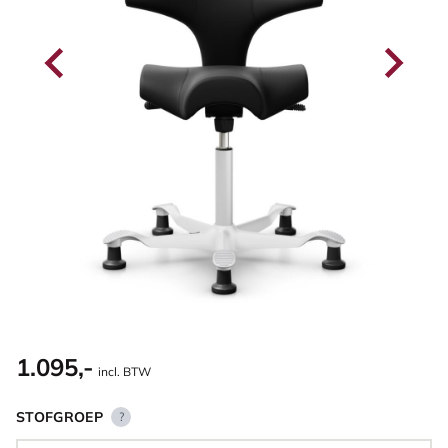
1.095,-
incl. BTW
STOFGROEP
?