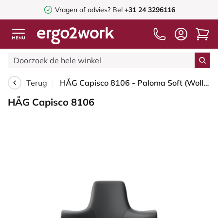
Vragen of advies? Bel
+31 24 3296116
Terug
HÅG Capisco 8106 - Paloma Soft (Wollsdorf) - Semi-aniline Leder - PL55206 Grey - Framekleur - Zwart - Gasveer - 265 mm (Zithoogte 53-79cm) - Vloercontact - Glijdoppen - Voetenring - Ja, in framekleur - Voetster - Nee, voetster in framekleur
HÅG Capisco 8106