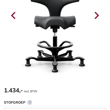
1.434,-
incl. BTW
STOFGROEP
?