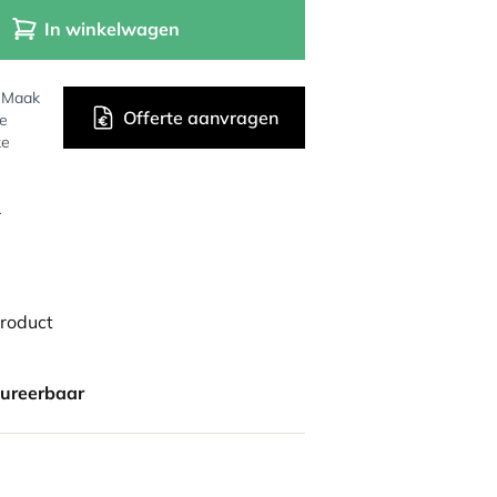
In winkelwagen
? Maak
Offerte aanvragen
de
ke
r
product
gureerbaar