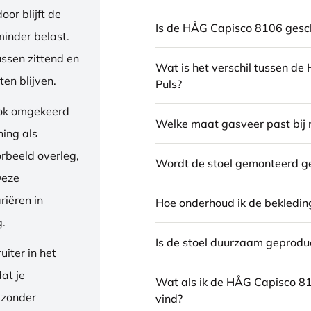
or blijft de
Is de HÅG Capisco 8106 gesch
inder belast.
ussen zittend en
Wat is het verschil tussen d
en blijven.
Puls?
ook omgekeerd
Welke maat gasveer past bij 
ning als
orbeeld overleg,
Wordt de stoel gemonteerd g
Deze
riëren in
Hoe onderhoud ik de bekledin
g.
Is de stoel duurzaam geprodu
iter in het
dat je
Wat als ik de HÅG Capisco 8
 zonder
vind?