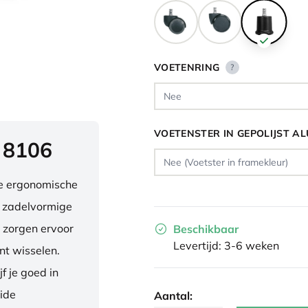
VOETENRING
?
VOETENSTER IN GEPOLIJST A
 8106
ve ergonomische
e zadelvormige
 zorgen ervoor
Beschikbaar
Levertijd: 3-6 weken
nt wisselen.
f je goed in
eide
Aantal: