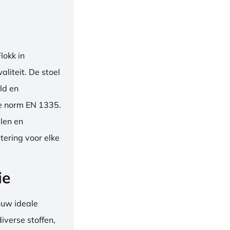
okk in
liteit. De stoel
ld en
se norm EN 1335.
len en
tering voor elke
ie
ouw ideale
iverse stoffen,