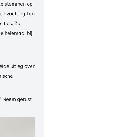
f te stemmen op
een voetring kun
ities. Zo
e helemaal bij
ide uitleg over
mische
n? Neem gerust