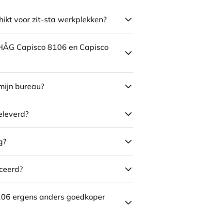
ikt voor zit-sta werkplekken?
e HÅG Capisco 8106 en Capisco
mijn bureau?
eleverd?
g?
ceerd?
106 ergens anders goedkoper