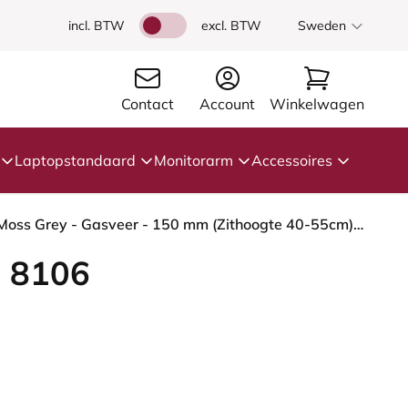
incl. BTW
excl. BTW
Sweden
Contact
Account
Winkelwagen
Laptopstandaard
Monitorarm
Accessoires
HÅG Capisco 8106 - Paloma Soft (Wollsdorf) - Semi-aniline Leder - PL55206 Grey - Framekleur - Moss Grey - Gasveer - 150 mm (Zithoogte 40-55cm) - Vloercontact - Glijdoppen - Voetenring - Nee, geen voetenring - Voetster - Nee, voetster in framekleur
 8106