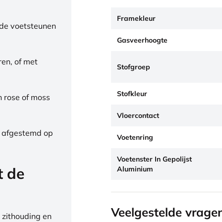
Framekleur
de voetsteunen
Gasveerhoogte
ren, of met
Stofgroep
Stofkleur
h rose of moss
Vloercontact
, afgestemd op
Voetenring
Voetenster In Gepolijst
t de
Aluminium
Veelgestelde vrage
 zithouding en