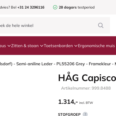
dvies? Bel
+31 24 3296116
28 dagars
testperiod
aus
Zitten & staan
Toetsenborden
Ergonomische muis
HÅG Capisco
Artikelnummer: 999.8488
1.314,-
incl. BTW
STOFGROEP
?