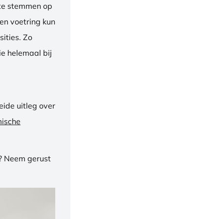
f te stemmen op
een voetring kun
ities. Zo
e helemaal bij
ide uitleg over
mische
n? Neem gerust