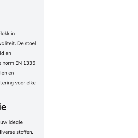
okk in
liteit. De stoel
ld en
se norm EN 1335.
len en
tering voor elke
ie
ouw ideale
iverse stoffen,