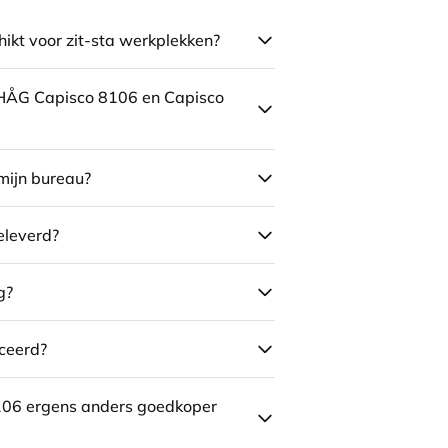
ikt voor zit-sta werkplekken?
e HÅG Capisco 8106 en Capisco
mijn bureau?
eleverd?
g?
ceerd?
106 ergens anders goedkoper