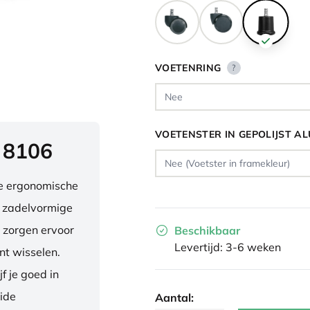
VOETENRING
?
VOETENSTER IN GEPOLIJST A
 8106
ve ergonomische
e zadelvormige
 zorgen ervoor
Beschikbaar
Levertijd: 3-6 weken
nt wisselen.
f je goed in
eide
Aantal: