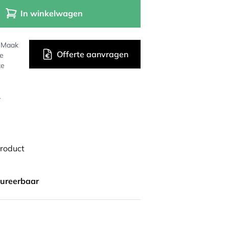
In winkelwagen
? Maak
Offerte aanvragen
de
ke
r
product
gureerbaar