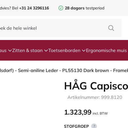
dvies? Bel
+31 24 3296116
28 dagars
testperiod
aus
Zitten & staan
Toetsenborden
Ergonomische muis
HÅG Capisco
Artikelnummer: 999.8120
1.323,99
incl. BTW
STOFGROEP
?