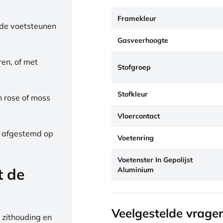
Framekleur
de voetsteunen
Gasveerhoogte
ren, of met
Stofgroep
Stofkleur
h rose of moss
Vloercontact
, afgestemd op
Voetenring
Voetenster In Gepolijst
t de
Aluminium
Veelgestelde vrage
 zithouding en