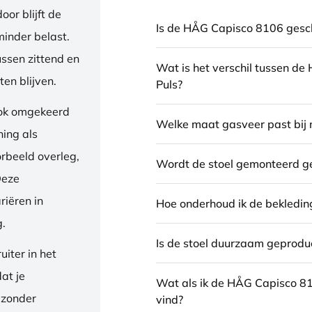
or blijft de
Is de HÅG Capisco 8106 gesch
inder belast.
ussen zittend en
Wat is het verschil tussen d
en blijven.
Puls?
ook omgekeerd
Welke maat gasveer past bij 
ning als
orbeeld overleg,
Wordt de stoel gemonteerd g
Deze
riëren in
Hoe onderhoud ik de bekledin
g.
Is de stoel duurzaam geprodu
iter in het
dat je
Wat als ik de HÅG Capisco 8
 zonder
vind?