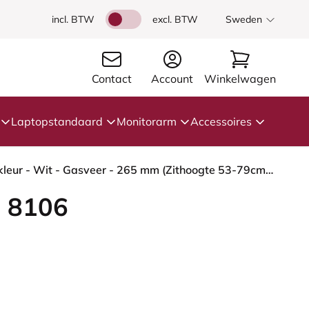
incl. BTW
excl. BTW
Sweden
Contact
Account
Winkelwagen
Laptopstandaard
Monitorarm
Accessoires
HÅG Capisco 8106 - Paloma Soft (Wollsdorf) - Semi-aniline Leder - PL55130 Dark brown - Framekleur - Wit - Gasveer - 265 mm (Zithoogte 53-79cm) - Vloercontact - Glijdoppen - Voetenring - Nee, geen voetenring - Voetster - Nee, voetster in framekleur
 8106