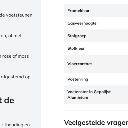
Framekleur
de voetsteunen
Gasveerhoogte
ren, of met
Stofgroep
Stofkleur
h rose of moss
Vloercontact
, afgestemd op
Voetenring
Voetenster In Gepolijst
t de
Aluminium
Veelgestelde vrage
 zithouding en