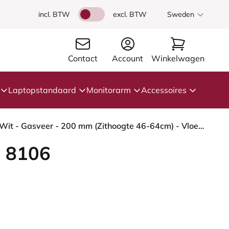
incl. BTW
excl. BTW
Sweden
Contact
Account
Winkelwagen
Laptopstandaard
Monitorarm
Accessoires
HÅG Capisco 8106 - Oceanic (Camira) - Gerecycled Polyester - OCI011 - Light blue - Framekleur - Wit - Gasveer - 200 mm (Zithoogte 46-64cm) - Vloercontact - Zachte wielen t.b.v. harde vloeren - Voetenring - Ja, in framekleur - Voetster - Nee, voetster i...
 8106