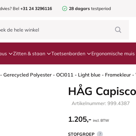
dvies? Bel
+31 24 3296116
28 dagars
testperiod
aus
Zitten & staan
Toetsenborden
Ergonomische muis
HÅG Capisco
Artikelnummer: 999.4387
1.205,-
incl. BTW
STOFGROEP
?