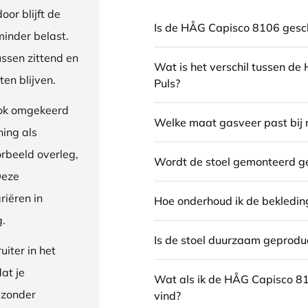
or blijft de
Is de HÅG Capisco 8106 gesch
inder belast.
ussen zittend en
Wat is het verschil tussen d
en blijven.
Puls?
ook omgekeerd
Welke maat gasveer past bij 
ning als
orbeeld overleg,
Wordt de stoel gemonteerd g
Deze
riëren in
Hoe onderhoud ik de bekledin
g.
Is de stoel duurzaam geprodu
iter in het
dat je
Wat als ik de HÅG Capisco 8
 zonder
vind?