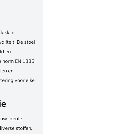
okk in
liteit. De stoel
ld en
se norm EN 1335.
len en
tering voor elke
ie
ouw ideale
iverse stoffen,