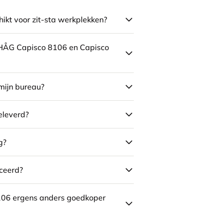
ikt voor zit-sta werkplekken?
e HÅG Capisco 8106 en Capisco
mijn bureau?
eleverd?
g?
ceerd?
106 ergens anders goedkoper