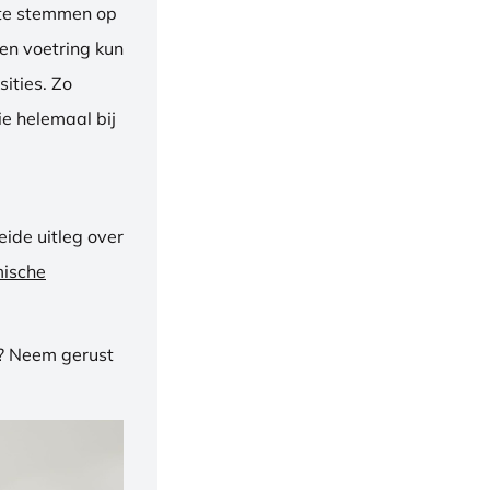
f te stemmen op
een voetring kun
ities. Zo
e helemaal bij
ide uitleg over
mische
n? Neem gerust