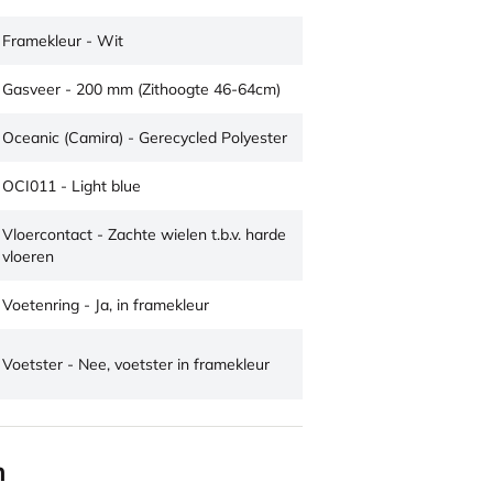
Framekleur - Wit
Gasveer - 200 mm (Zithoogte 46-64cm)
Oceanic (Camira) - Gerecycled Polyester
OCI011 - Light blue
Vloercontact - Zachte wielen t.b.v. harde
vloeren
Voetenring - Ja, in framekleur
Voetster - Nee, voetster in framekleur
n