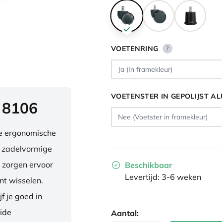
VOETENRING
?
VOETENSTER IN GEPOLIJST A
 8106
ve ergonomische
e zadelvormige
 zorgen ervoor
Beschikbaar
Levertijd: 3-6 weken
nt wisselen.
f je goed in
eide
Aantal: