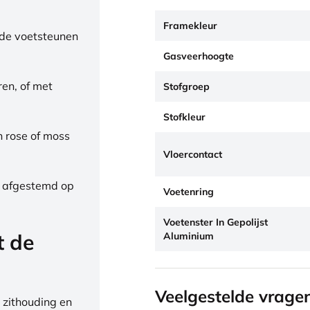
Framekleur
de voetsteunen
Gasveerhoogte
ren, of met
Stofgroep
Stofkleur
h rose of moss
Vloercontact
, afgestemd op
Voetenring
Voetenster In Gepolijst
t de
Aluminium
Veelgestelde vrage
 zithouding en