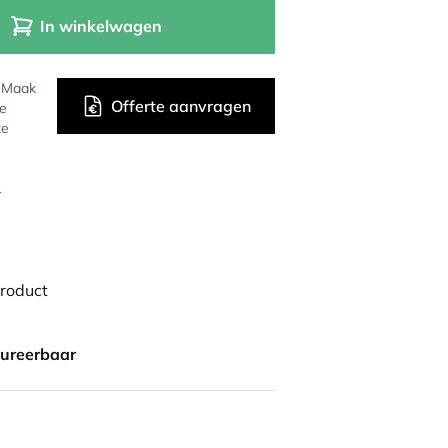
In winkelwagen
? Maak
Offerte aanvragen
de
ke
r
product
gureerbaar