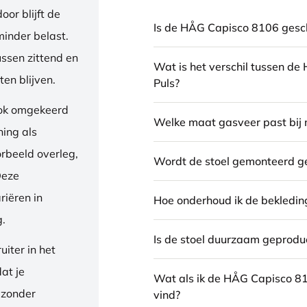
or blijft de
Is de HÅG Capisco 8106 gesch
inder belast.
ussen zittend en
Wat is het verschil tussen d
en blijven.
Puls?
ook omgekeerd
Welke maat gasveer past bij 
ning als
orbeeld overleg,
Wordt de stoel gemonteerd g
Deze
riëren in
Hoe onderhoud ik de bekledin
g.
Is de stoel duurzaam geprodu
iter in het
dat je
Wat als ik de HÅG Capisco 8
 zonder
vind?