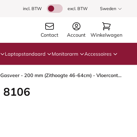
incl. BTW
excl. BTW
Sweden
Contact
Account
Winkelwagen
Laptopstandaard
Monitorarm
Accessoires
HÅG Capisco 8106 - Elmosoft (Elmo) - Semi-aniline Leder - EL33004 - Cognac - Framekleur - Wit - Gasveer - 200 mm (Zithoogte 46-64cm) - Vloercontact - Zachte wielen t.b.v. harde vloeren - Voetenring - Ja, in framekleur - Voetster - Nee, voetster in fram...
 8106