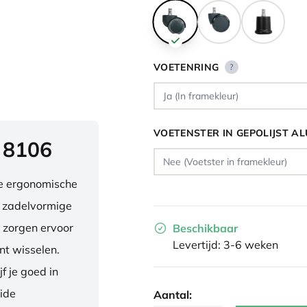
VOETENRING
?
VOETENSTER IN GEPOLIJST A
 8106
ve ergonomische
e zadelvormige
 zorgen ervoor
Beschikbaar
Levertijd: 3-6 weken
nt wisselen.
f je goed in
eide
Aantal: