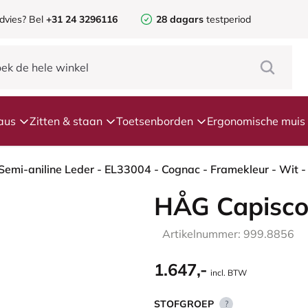
dvies? Bel
+31 24 3296116
28 dagars
testperiod
aus
Zitten & staan
Toetsenborden
Ergonomische muis
HÅG Capisco
Artikelnummer: 999.8856
1.647,-
incl. BTW
STOFGROEP
?