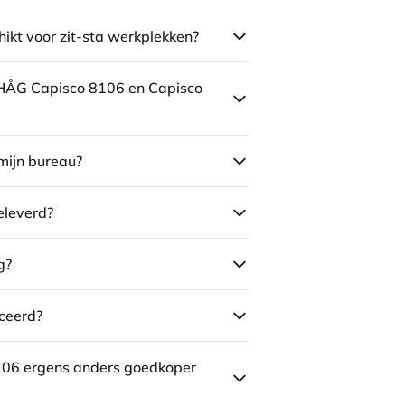
ikt voor zit-sta werkplekken?
e HÅG Capisco 8106 en Capisco
mijn bureau?
eleverd?
g?
ceerd?
106 ergens anders goedkoper