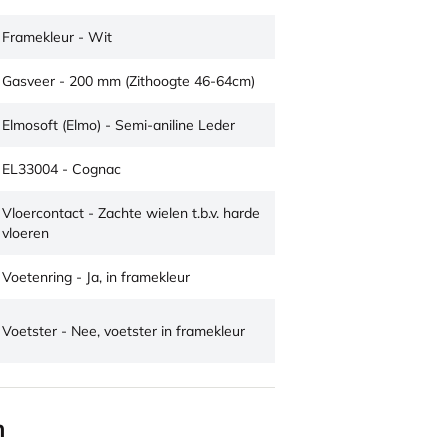
Framekleur - Wit
Gasveer - 200 mm (Zithoogte 46-64cm)
Elmosoft (Elmo) - Semi-aniline Leder
EL33004 - Cognac
Vloercontact - Zachte wielen t.b.v. harde
vloeren
Voetenring - Ja, in framekleur
Voetster - Nee, voetster in framekleur
n