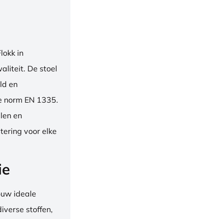
okk in
liteit. De stoel
ld en
se norm EN 1335.
len en
tering voor elke
ie
ouw ideale
iverse stoffen,