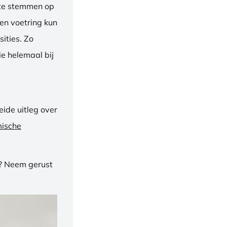
f te stemmen op
een voetring kun
ities. Zo
e helemaal bij
ide uitleg over
mische
n? Neem gerust