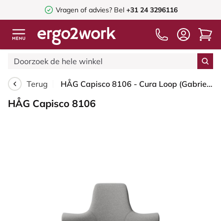
Vragen of advies? Bel
+31 24 3296116
Terug
HÅG Capisco 8106 - Cura Loop (Gabriel) - Gerecycled Polyester - CLP60110 Light grey - Framekleur - Zwart - Gasveer - 200 mm (Zithoogte 46-64cm) - Vloercontact - Harde wielen t.b.v. zachte vloeren - Voetenring - Ja, in framekleur - Voetster - Nee, voets...
HÅG Capisco 8106