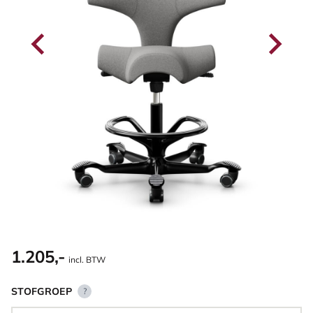
1.205,-
incl. BTW
STOFGROEP
?