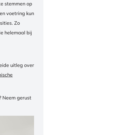
f te stemmen op
een voetring kun
ities. Zo
e helemaal bij
ide uitleg over
mische
n? Neem gerust