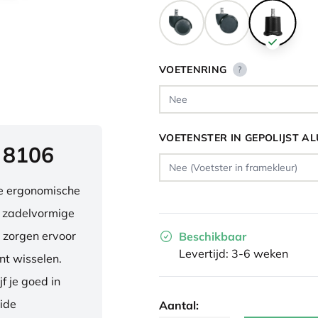
VOETENRING
?
VOETENSTER IN GEPOLIJST A
 8106
ve ergonomische
e zadelvormige
 zorgen ervoor
Beschikbaar
Levertijd: 3-6 weken
nt wisselen.
f je goed in
eide
Aantal: