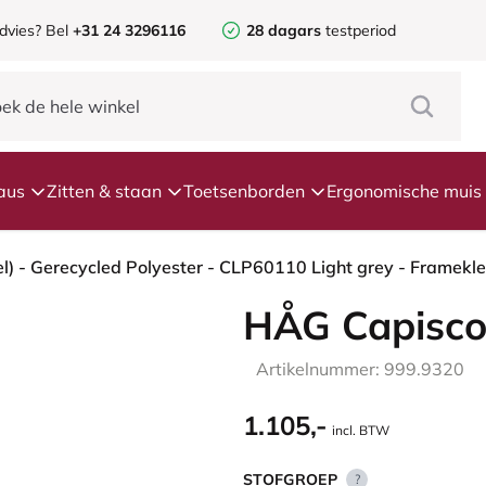
dvies? Bel
+31 24 3296116
28 dagars
testperiod
aus
Zitten & staan
Toetsenborden
Ergonomische muis
HÅG Capisco
Artikelnummer: 999.9320
1.105,-
incl. BTW
STOFGROEP
?