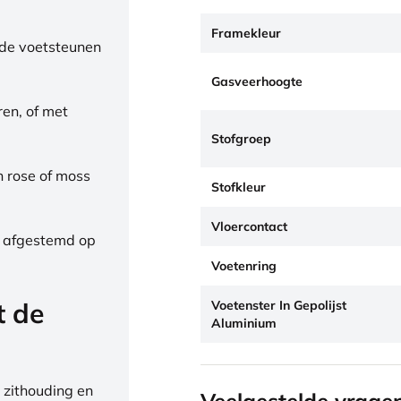
Framekleur
de voetsteunen
Gasveerhoogte
ren, of met
Stofgroep
h rose of moss
Stofkleur
Vloercontact
, afgestemd op
Voetenring
t de
Voetenster In Gepolijst
Aluminium
 zithouding en