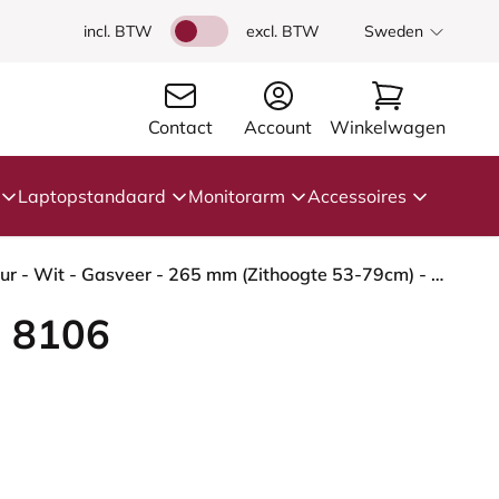
incl. BTW
excl. BTW
Sweden
Contact
Account
Winkelwagen
Laptopstandaard
Monitorarm
Accessoires
HÅG Capisco 8106 - Cura Loop (Gabriel) - Gerecycled Polyester - CLP60110 Light grey - Framekleur - Wit - Gasveer - 265 mm (Zithoogte 53-79cm) - Vloercontact - Glijdoppen - Voetenring - Nee, geen voetenring - Voetster - Nee, voetster in framekleur
 8106