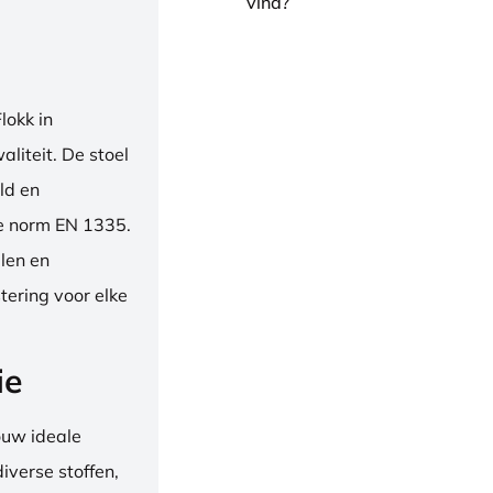
vind?
okk in
liteit. De stoel
ld en
se norm EN 1335.
len en
tering voor elke
ie
ouw ideale
iverse stoffen,