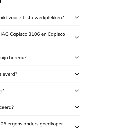
n
ikt voor zit-sta werkplekken?
e HÅG Capisco 8106 en Capisco
mijn bureau?
eleverd?
g?
ceerd?
106 ergens anders goedkoper