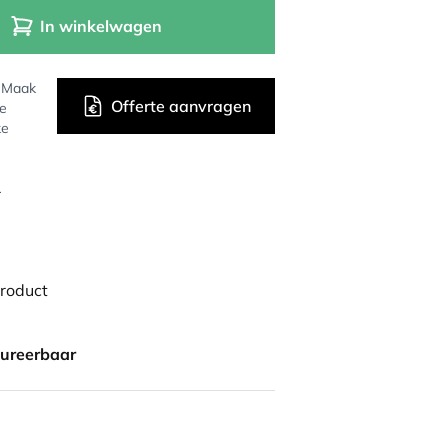
In winkelwagen
? Maak
Offerte aanvragen
de
ke
r
product
gureerbaar