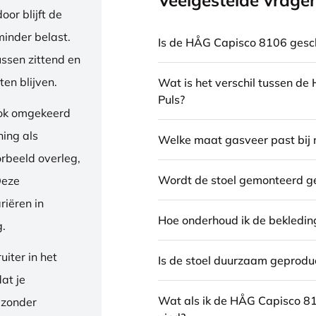
Veelgestelde vrage
or blijft de
inder belast.
Is de HÅG Capisco 8106 gesch
ussen zittend en
en blijven.
Wat is het verschil tussen d
Puls?
ook omgekeerd
ning als
Welke maat gasveer past bij 
orbeeld overleg,
Wordt de stoel gemonteerd g
Deze
riëren in
Hoe onderhoud ik de bekledin
g.
iter in het
Is de stoel duurzaam geprodu
dat je
Wat als ik de HÅG Capisco 8
 zonder