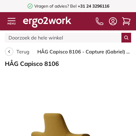
Vragen of advies? Bel
+31 24 3296116
Terug
HÅG Capisco 8106 - Capture (Gabriel) - Wol / Polyamide - CPT6401 - Ochre - Framekleur - Zilver - Gasveer - 200 mm (Zithoogte 46-64cm) - Vloercontact - Harde wielen t.b.v. zachte vloeren - Voetenring - Nee, geen voetenring - Voetster - Nee, voetster in ...
HÅG Capisco 8106