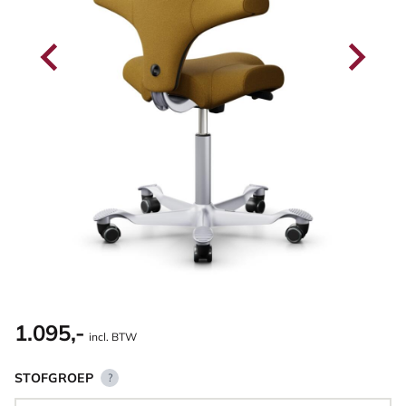
1.095,-
incl. BTW
STOFGROEP
?