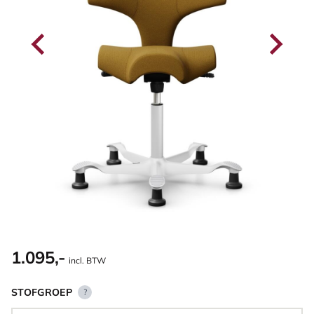
1.095,-
incl. BTW
STOFGROEP
?