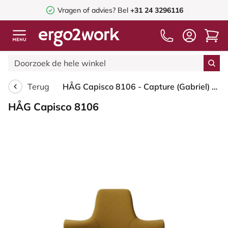
Vragen of advies? Bel
+31 24 3296116
Terug
HÅG Capisco 8106 - Capture (Gabriel) - Wol / Polyamide - CPT6401 - Ochre - Framekleur - Wit - Gasveer - 150 mm (Zithoogte 40-55cm) - Vloercontact - Glijdoppen - Voetenring - Nee, geen voetenring - Voetster - Nee, voetster in framekleur
HÅG Capisco 8106