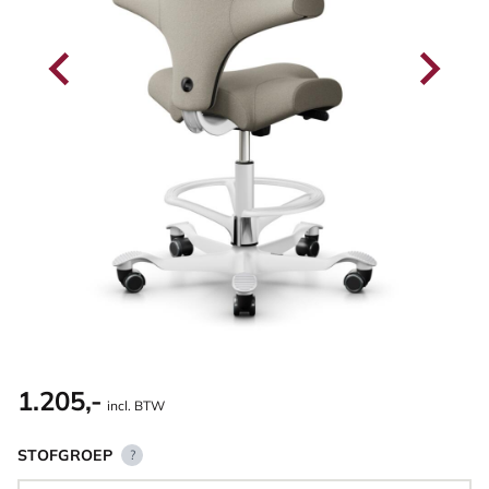
1.205,-
incl. BTW
STOFGROEP
?