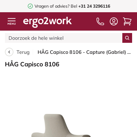
Vragen of advies? Bel
+31 24 3296116
Terug
HÅG Capisco 8106 - Capture (Gabriel) - Wol / Polyamide - CPT5103 - Light beige - Framekleur - Wit - Gasveer - 200 mm (Zithoogte 46-64cm) - Vloercontact - Harde wielen t.b.v. zachte vloeren - Voetenring - Ja, in framekleur - Voetster - Nee, voetster in ...
HÅG Capisco 8106