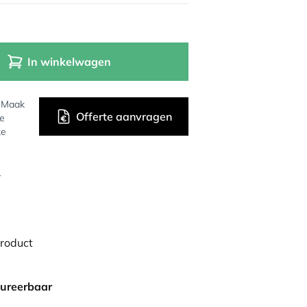
In winkelwagen
? Maak
Offerte aanvragen
de
ke
r
product
gureerbaar