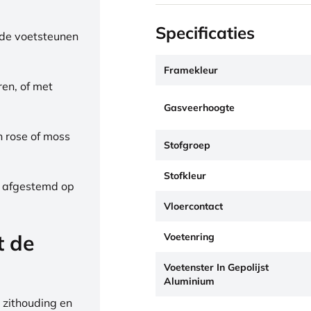
Specificaties
de voetsteunen
Framekleur
ren, of met
Gasveerhoogte
h rose of moss
Stofgroep
Stofkleur
, afgestemd op
Vloercontact
t de
Voetenring
Voetenster In Gepolijst
Aluminium
 zithouding en