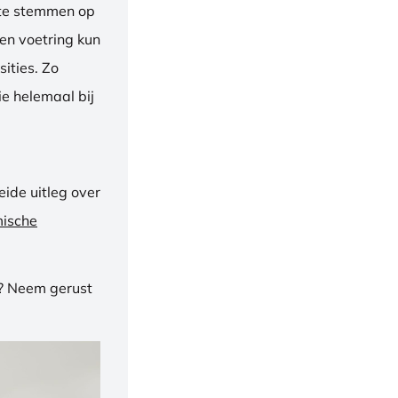
f te stemmen op
een voetring kun
ities. Zo
e helemaal bij
ide uitleg over
mische
n? Neem gerust