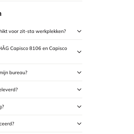
n
ikt voor zit-sta werkplekken?
e HÅG Capisco 8106 en Capisco
mijn bureau?
eleverd?
g?
ceerd?