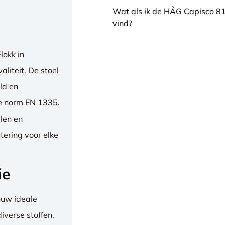
Wat als ik de HÅG Capisco 8
vind?
okk in
liteit. De stoel
ld en
se norm EN 1335.
len en
tering voor elke
ie
ouw ideale
iverse stoffen,