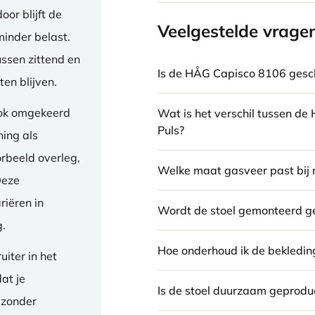
or blijft de
Veelgestelde vrage
inder belast.
ussen zittend en
Is de HÅG Capisco 8106 gesch
en blijven.
ook omgekeerd
Wat is het verschil tussen d
Puls?
ning als
orbeeld overleg,
Welke maat gasveer past bij 
Deze
riëren in
Wordt de stoel gemonteerd g
g.
Hoe onderhoud ik de bekledin
iter in het
dat je
Is de stoel duurzaam geprodu
 zonder