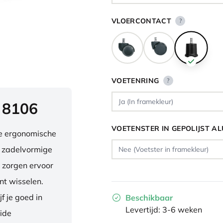
VLOERCONTACT
?
VOETENRING
?
 8106
VOETENSTER IN GEPOLIJST A
ve ergonomische
e zadelvormige
 zorgen ervoor
nt wisselen.
f je goed in
Beschikbaar
Levertijd: 3-6 weken
eide