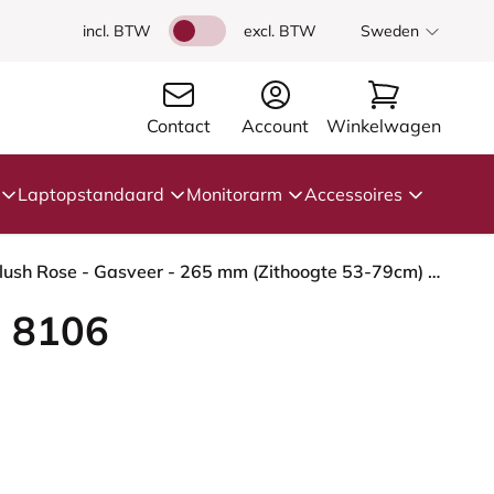
incl. BTW
excl. BTW
Sweden
Contact
Account
Winkelwagen
Laptopstandaard
Monitorarm
Accessoires
HÅG Capisco 8106 - Capture (Gabriel) - Wol / Polyamide - CPT5103 - Light beige - Framekleur - Blush Rose - Gasveer - 265 mm (Zithoogte 53-79cm) - Vloercontact - Glijdoppen - Voetenring - Ja, in framekleur - Voetster - Nee, voetster in framekleur
 8106