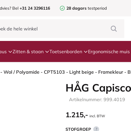
dvies? Bel
+31 24 3296116
28 dagars
testperiod
aus
Zitten & staan
Toetsenborden
Ergonomische muis
HÅG Capisco
Artikelnummer: 999.4019
1.215,-
incl. BTW
STOFGROEP
?