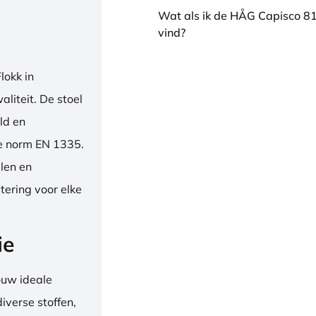
Wat als ik de HÅG Capisco 8
vind?
okk in
liteit. De stoel
ld en
se norm EN 1335.
len en
tering voor elke
ie
ouw ideale
iverse stoffen,