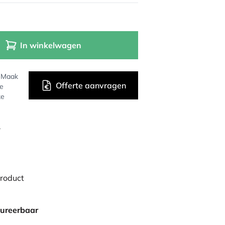
In winkelwagen
? Maak
Offerte aanvragen
de
ke
r
product
gureerbaar