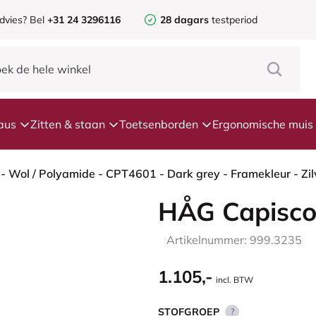
dvies? Bel
+31 24 3296116
28 dagars
testperiod
aus
Zitten & staan
Toetsenborden
Ergonomische muis
HÅG Capisco
Artikelnummer: 999.3235
1.105,-
incl. BTW
STOFGROEP
?