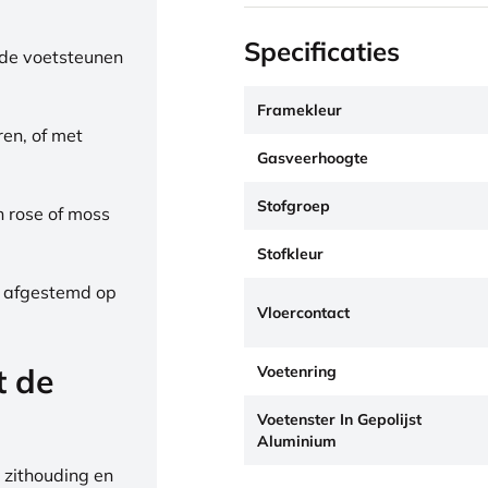
Specificaties
de voetsteunen
Framekleur
ren, of met
Gasveerhoogte
Stofgroep
h rose of moss
Stofkleur
, afgestemd op
Vloercontact
t de
Voetenring
Voetenster In Gepolijst
Aluminium
 zithouding en