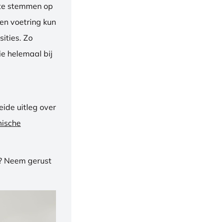
f te stemmen op
een voetring kun
ities. Zo
e helemaal bij
ide uitleg over
mische
n? Neem gerust