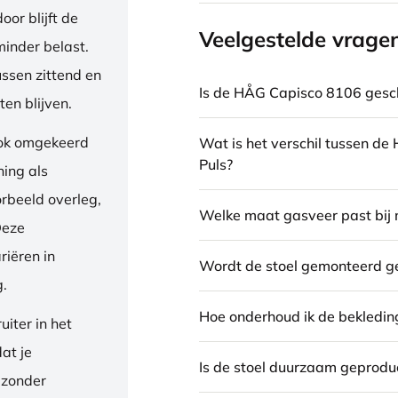
or blijft de
Veelgestelde vrage
inder belast.
ussen zittend en
Is de HÅG Capisco 8106 gesch
en blijven.
ook omgekeerd
Wat is het verschil tussen d
Puls?
ning als
orbeeld overleg,
Welke maat gasveer past bij 
Deze
riëren in
Wordt de stoel gemonteerd g
g.
Hoe onderhoud ik de bekledin
iter in het
dat je
Is de stoel duurzaam geprodu
 zonder