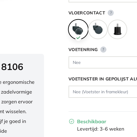
VLOERCONTACT
?
VOETENRING
?
 8106
VOETENSTER IN GEPOLIJST A
ve ergonomische
e zadelvormige
 zorgen ervoor
nt wisselen.
f je goed in
Beschikbaar
Levertijd: 3-6 weken
eide