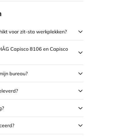
n
ikt voor zit-sta werkplekken?
e HÅG Capisco 8106 en Capisco
mijn bureau?
eleverd?
g?
ceerd?