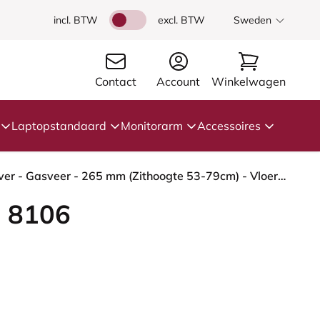
incl. BTW
excl. BTW
Sweden
Contact
Account
Winkelwagen
Laptopstandaard
Monitorarm
Accessoires
HÅG Capisco 8106 - Capture (Gabriel) - Wol / Polyamide - CPT4601 - Dark grey - Framekleur - Zilver - Gasveer - 265 mm (Zithoogte 53-79cm) - Vloercontact - Zachte wielen t.b.v. harde vloeren - Voetenring - Nee, geen voetenring - Voetster - Nee, voetster...
 8106